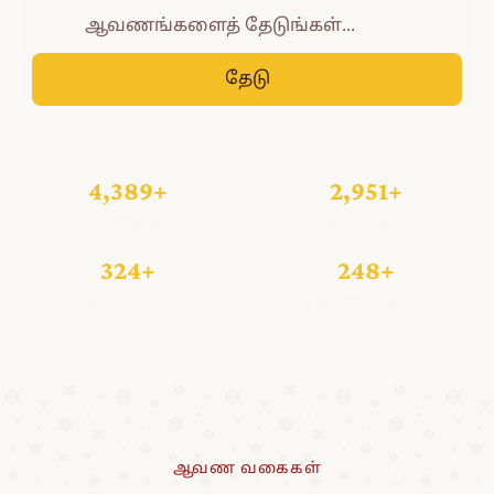
தேடு
4,389+
2,951+
ஆவணங்கள்
செய்தித்தாள்கள்
324+
248+
புத்தகங்கள்
காணொலிகள்
ஆவண வகைகள்