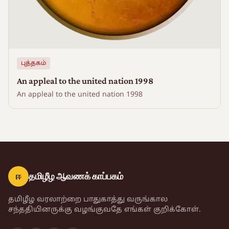
புத்தகம்
An appleal to the united nation 1998
An appleal to the united nation 1998
ஈ
தமிழீழ ஆவணக் காப்பகம்
தமிழீழ வரலாற்றை பாதுகாத்து வருங்கால
சந்ததியினருக்கு வழங்குவதே எங்கள் குறிக்கோள்.