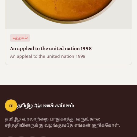
புத்தகம்
An appleal to the united nation 1998
An appleal to the united nation 1998
ஈ
தமிழீழ ஆவணக் காப்பகம்
தமிழீழ வரலாற்றை பாதுகாத்து வருங்கால
சந்ததியினருக்கு வழங்குவதே எங்கள் குறிக்கோள்.