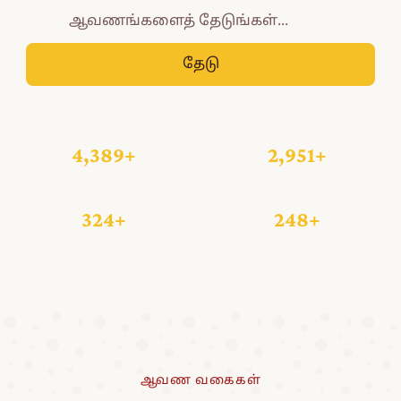
தேடு
4,389+
2,951+
ஆவணங்கள்
செய்தித்தாள்கள்
324+
248+
புத்தகங்கள்
காணொலிகள்
ஆவண வகைகள்