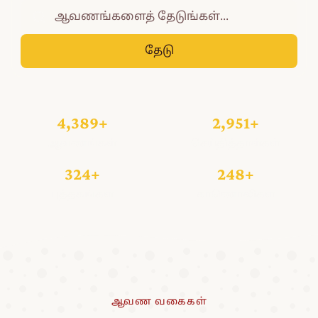
தேடு
4,389+
2,951+
ஆவணங்கள்
செய்தித்தாள்கள்
324+
248+
புத்தகங்கள்
காணொலிகள்
ஆவண வகைகள்