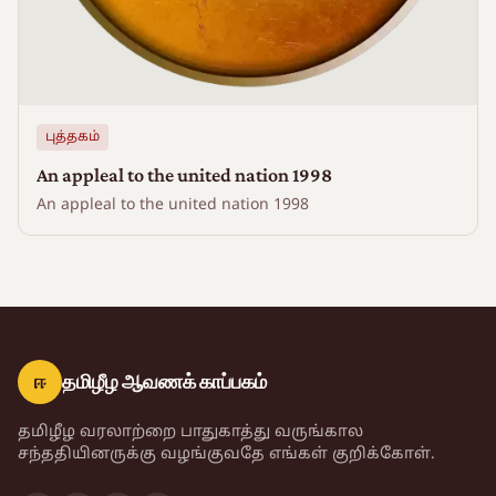
புத்தகம்
An appleal to the united nation 1998
An appleal to the united nation 1998
ஈ
தமிழீழ ஆவணக் காப்பகம்
தமிழீழ வரலாற்றை பாதுகாத்து வருங்கால
சந்ததியினருக்கு வழங்குவதே எங்கள் குறிக்கோள்.