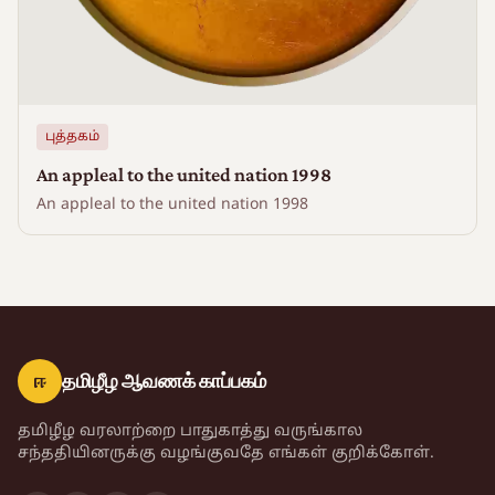
புத்தகம்
An appleal to the united nation 1998
An appleal to the united nation 1998
ஈ
தமிழீழ ஆவணக் காப்பகம்
தமிழீழ வரலாற்றை பாதுகாத்து வருங்கால
சந்ததியினருக்கு வழங்குவதே எங்கள் குறிக்கோள்.