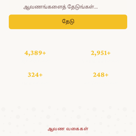
தேடு
4,389+
2,951+
ஆவணங்கள்
செய்தித்தாள்கள்
324+
248+
புத்தகங்கள்
காணொலிகள்
ஆவண வகைகள்