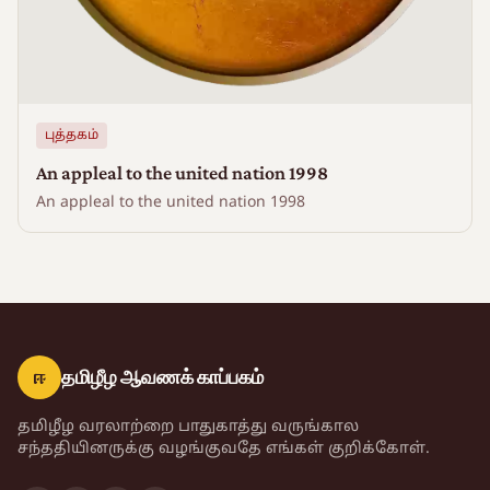
புத்தகம்
An appleal to the united nation 1998
An appleal to the united nation 1998
ஈ
தமிழீழ ஆவணக் காப்பகம்
தமிழீழ வரலாற்றை பாதுகாத்து வருங்கால
சந்ததியினருக்கு வழங்குவதே எங்கள் குறிக்கோள்.