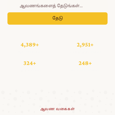
தேடு
4,389+
2,951+
ஆவணங்கள்
செய்தித்தாள்கள்
324+
248+
புத்தகங்கள்
காணொலிகள்
ஆவண வகைகள்