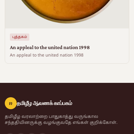
புத்தகம்
An appleal to the united nation 1998
An appleal to the united nation 1998
ஈ
தமிழீழ ஆவணக் காப்பகம்
தமிழீழ வரலாற்றை பாதுகாத்து வருங்கால
சந்ததியினருக்கு வழங்குவதே எங்கள் குறிக்கோள்.