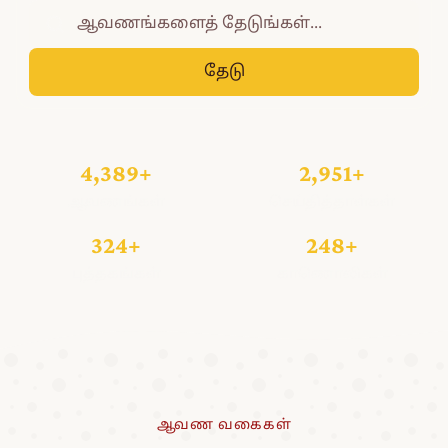
தேடு
4,389+
2,951+
ஆவணங்கள்
செய்தித்தாள்கள்
324+
248+
புத்தகங்கள்
காணொலிகள்
ஆவண வகைகள்