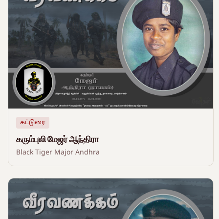
கட்டுரை
கரும்புலி மேஜர் ஆந்திரா
Black Tiger Major Andhra