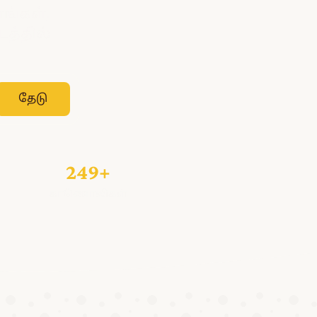
ங்கள்,
த்தில்
தேடு
249+
காணொலிகள்