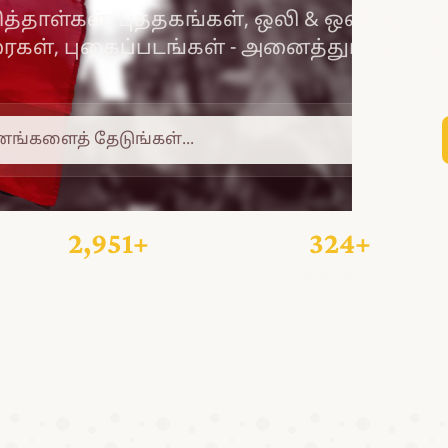
ித்தாள்கள், புத்தகங்கள், ஒலி & ஒளி ஆவண
ரைகள், புகைப்படங்கள் - அனைத்தும் ஒரே இட
2,951+
324+
செய்தித்தாள்கள்
புத்தகங்கள்