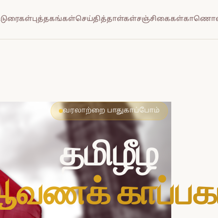
்டுரைகள்
புத்தகங்கள்
செய்தித்தாள்கள்
சஞ்சிகைகள்
காணொல
வரலாற்றை பாதுகாப்போம்
தமிழீழ
வணக் காப்பக