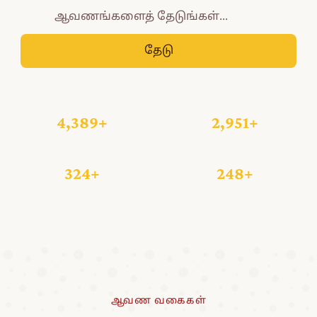
தேடு
4,389+
2,951+
ஆவணங்கள்
செய்தித்தாள்கள்
324+
248+
புத்தகங்கள்
காணொலிகள்
ஆவண வகைகள்