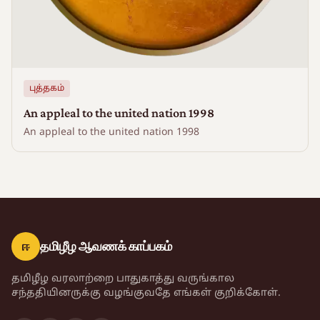
புத்தகம்
An appleal to the united nation 1998
An appleal to the united nation 1998
ஈ
தமிழீழ ஆவணக் காப்பகம்
தமிழீழ வரலாற்றை பாதுகாத்து வருங்கால
சந்ததியினருக்கு வழங்குவதே எங்கள் குறிக்கோள்.