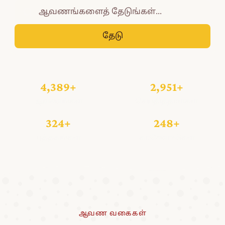
தேடு
4,389+
2,951+
ஆவணங்கள்
செய்தித்தாள்கள்
324+
248+
புத்தகங்கள்
காணொலிகள்
ஆவண வகைகள்