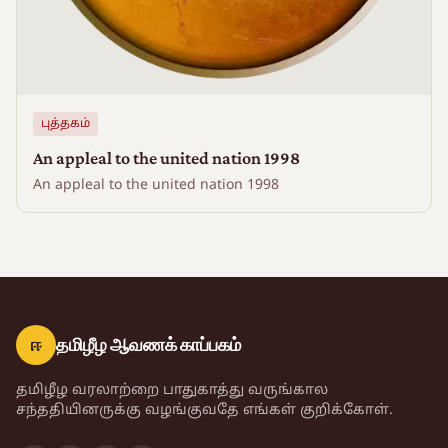
புத்தகம்
An appleal to the united nation 1998
An appleal to the united nation 1998
ஈ
தமிழீழ ஆவணக் காப்பகம்
தமிழீழ வரலாற்றை பாதுகாத்து வருங்கால
சந்ததியினருக்கு வழங்குவதே எங்கள் குறிக்கோள்.