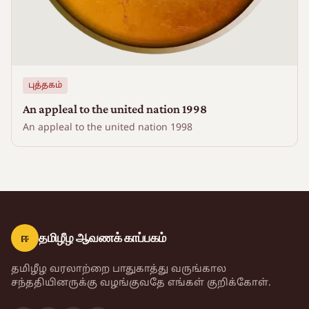
புத்தகம்
An appleal to the united nation 1998
An appleal to the united nation 1998
ஈ
தமிழீழ ஆவணக் காப்பகம்
தமிழீழ வரலாற்றை பாதுகாத்து வருங்கால
சந்ததியினருக்கு வழங்குவதே எங்கள் குறிக்கோள்.