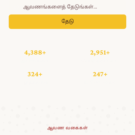
தேடு
4,388+
2,951+
ஆவணங்கள்
செய்தித்தாள்கள்
324+
247+
புத்தகங்கள்
காணொலிகள்
ஆவண வகைகள்