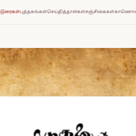
்டுரைகள்
புத்தகங்கள்
செய்தித்தாள்கள்
சஞ்சிகைகள்
காணொல