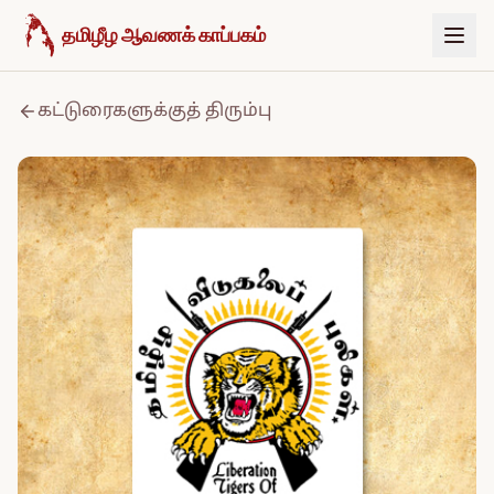
உள்ளடக்கத்திற்குச் செல்க
தமிழீழ ஆவணக் காப்பகம்
கட்டுரைகளுக்குத் திரும்பு