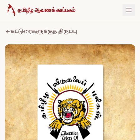
உள்ளடக்கத்திற்குச் செல்க
தமிழீழ ஆவணக் காப்பகம்
கட்டுரைகளுக்குத் திரும்பு