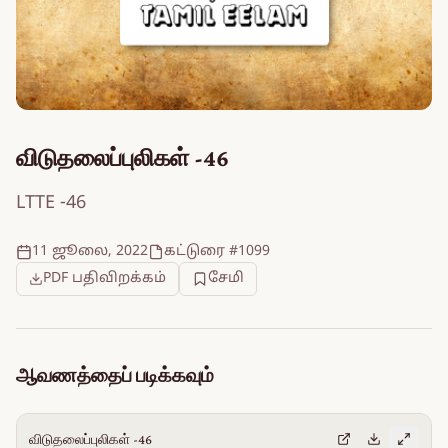
விடுதலைப்புலிகள் -46
LTTE -46
11 ஜூலை, 2022
கட்டுரை #1099
PDF பதிவிறக்கம்
சேமி
ஆவணத்தைப் படிக்கவும்
விடுதலைப்புலிகள் -46