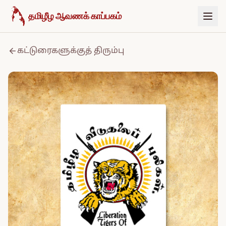
உள்ளடக்கத்திற்குச் செல்க
தமிழீழ ஆவணக் காப்பகம்
கட்டுரைகளுக்குத் திரும்பு