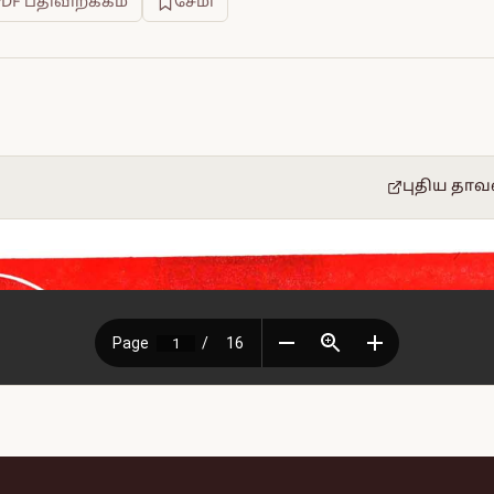
PDF பதிவிறக்கம்
சேமி
புதிய தாவ