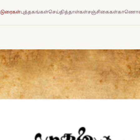
்டுரைகள்
புத்தகங்கள்
செய்தித்தாள்கள்
சஞ்சிகைகள்
காணொல