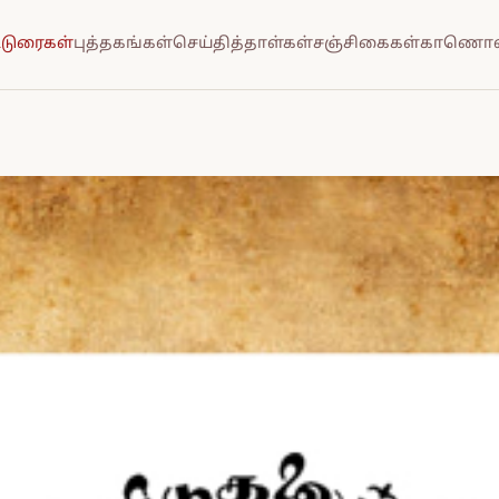
்டுரைகள்
புத்தகங்கள்
செய்தித்தாள்கள்
சஞ்சிகைகள்
காணொல