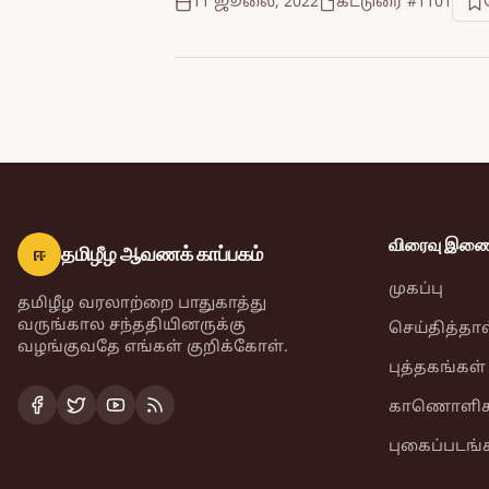
11 ஜூலை, 2022
கட்டுரை #1101
விரைவு இணைப
ஈ
தமிழீழ ஆவணக் காப்பகம்
முகப்பு
தமிழீழ வரலாற்றை பாதுகாத்து
வருங்கால சந்ததியினருக்கு
செய்தித்தா
வழங்குவதே எங்கள் குறிக்கோள்.
புத்தகங்கள்
காணொளிக
புகைப்படங்