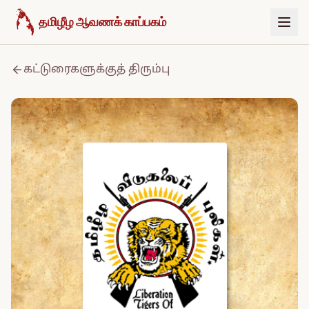
உள்ளடக்கத்திற்குச் செல்க
தமிழீழ ஆவணக் காப்பகம்
கட்டுரைகளுக்குத் திரும்பு