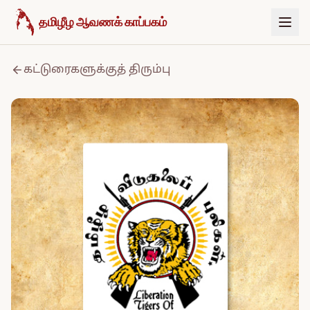
உள்ளடக்கத்திற்குச் செல்க
தமிழீழ ஆவணக் காப்பகம்
கட்டுரைகளுக்குத் திரும்பு