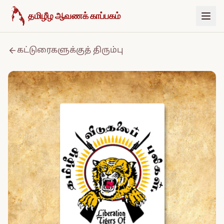
உள்ளடக்கத்திற்குச் செல்க
தமிழீழ ஆவணக் காப்பகம்
கட்டுரைகளுக்குத் திரும்பு