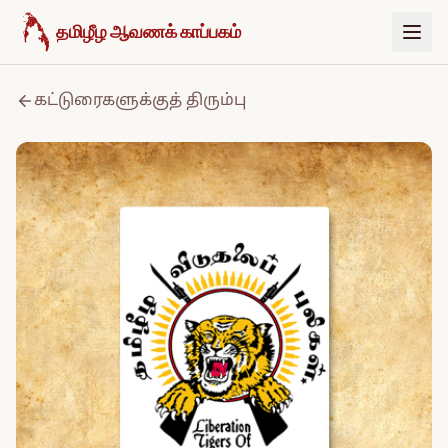
உள்ளடக்கத்திற்குச் செல்க
தமிழீழ ஆவணக் காப்பகம்
கட்டுரைகளுக்குத் திரும்பு