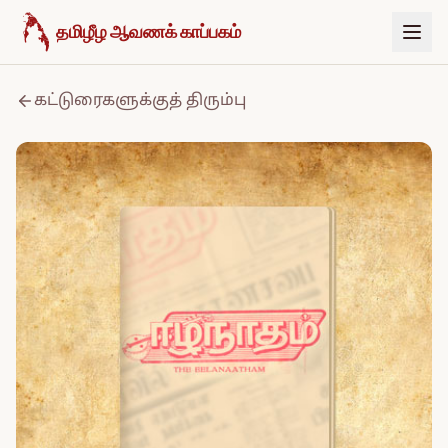
உள்ளடக்கத்திற்குச் செல்க
தமிழீழ ஆவணக் காப்பகம்
கட்டுரைகளுக்குத் திரும்பு