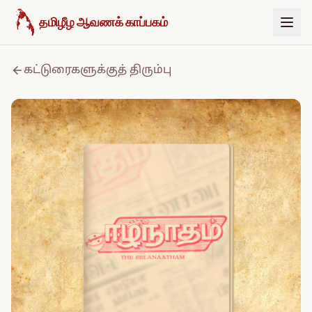
உள்ளடக்கத்திற்குச் செல்க
தமிழீழ ஆவணக் காப்பகம்
கட்டுரைகளுக்குத் திரும்பு