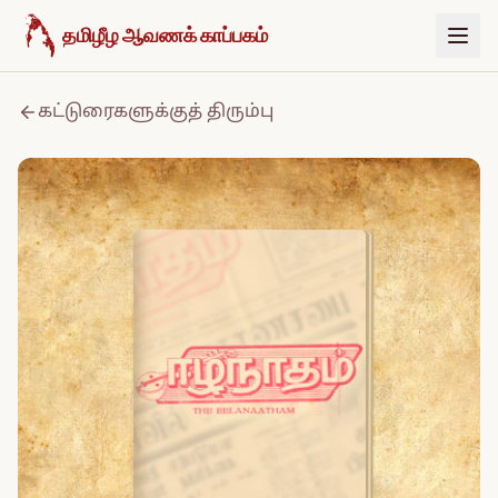
உள்ளடக்கத்திற்குச் செல்க
தமிழீழ ஆவணக் காப்பகம்
கட்டுரைகளுக்குத் திரும்பு