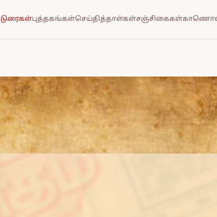
்டுரைகள்
புத்தகங்கள்
செய்தித்தாள்கள்
சஞ்சிகைகள்
காணொல