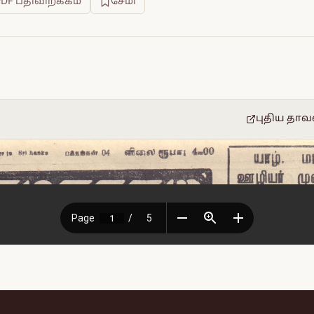
PDF பதிவிறக்கம்
சேமி
புதிய தாவ