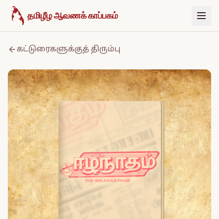
உள்ளடக்கத்திற்குச் செல்க
தமிழீழ ஆவணக் காப்பகம்
கட்டுரைகளுக்குத் திரும்பு