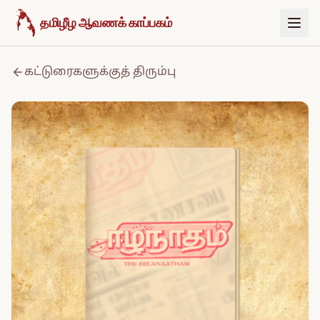
உள்ளடக்கத்திற்குச் செல்க
தமிழீழ ஆவணக் காப்பகம்
கட்டுரைகளுக்குத் திரும்பு