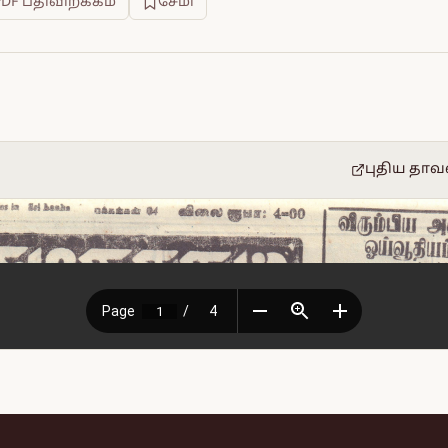
PDF பதிவிறக்கம்
சேமி
புதிய தாவ