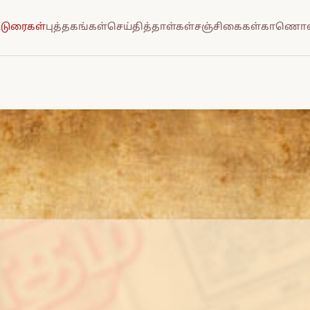
்டுரைகள்
புத்தகங்கள்
செய்தித்தாள்கள்
சஞ்சிகைகள்
காணொல