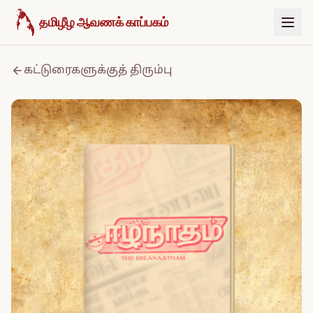
உள்ளடக்கத்திற்குச் செல்க
தமிழீழ ஆவணக் காப்பகம்
கட்டுரைகளுக்குத் திரும்பு