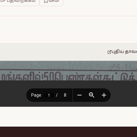
PDF பதிவிறக்கம்
சேமி
புதிய தாவ