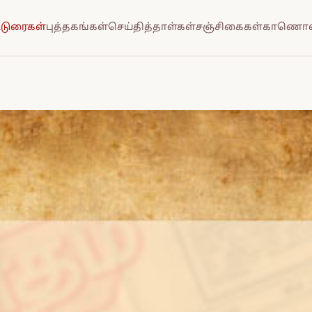
்டுரைகள்
புத்தகங்கள்
செய்தித்தாள்கள்
சஞ்சிகைகள்
காணொல