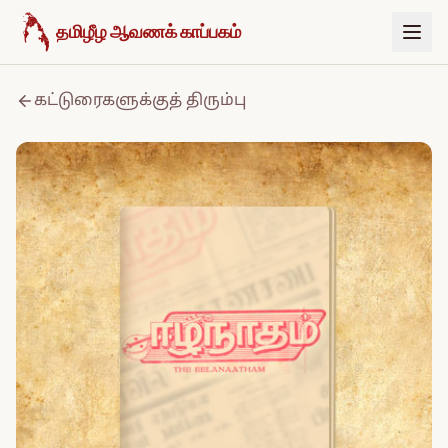
உள்ளடக்கத்திற்குச் செல்க
தமிழீழ ஆவணக் காப்பகம்
கட்டுரைகளுக்குத் திரும்பு