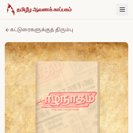
உள்ளடக்கத்திற்குச் செல்க
தமிழீழ ஆவணக் காப்பகம்
கட்டுரைகளுக்குத் திரும்பு