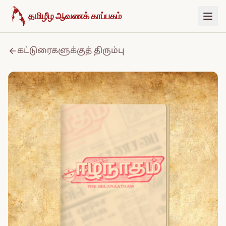
உள்ளடக்கத்திற்குச் செல்க
தமிழீழ ஆவணக் காப்பகம்
கட்டுரைகளுக்குத் திரும்பு