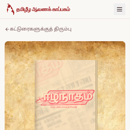
உள்ளடக்கத்திற்குச் செல்க
தமிழீழ ஆவணக் காப்பகம்
கட்டுரைகளுக்குத் திரும்பு