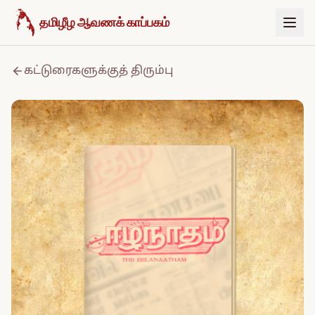
உள்ளடக்கத்திற்குச் செல்க
தமிழீழ ஆவணக் காப்பகம்
கட்டுரைகளுக்குத் திரும்பு