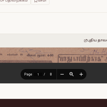
PDF பதிவிறக்கம்
சேமி
புதிய தாவ