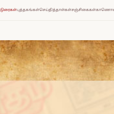
்டுரைகள்
புத்தகங்கள்
செய்தித்தாள்கள்
சஞ்சிகைகள்
காணொல