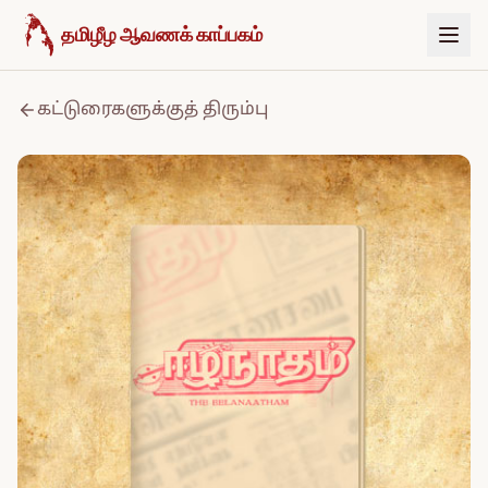
உள்ளடக்கத்திற்குச் செல்க
தமிழீழ ஆவணக் காப்பகம்
கட்டுரைகளுக்குத் திரும்பு