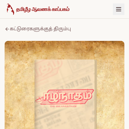
உள்ளடக்கத்திற்குச் செல்க
தமிழீழ ஆவணக் காப்பகம்
கட்டுரைகளுக்குத் திரும்பு