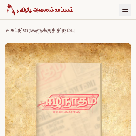
உள்ளடக்கத்திற்குச் செல்க
தமிழீழ ஆவணக் காப்பகம்
கட்டுரைகளுக்குத் திரும்பு