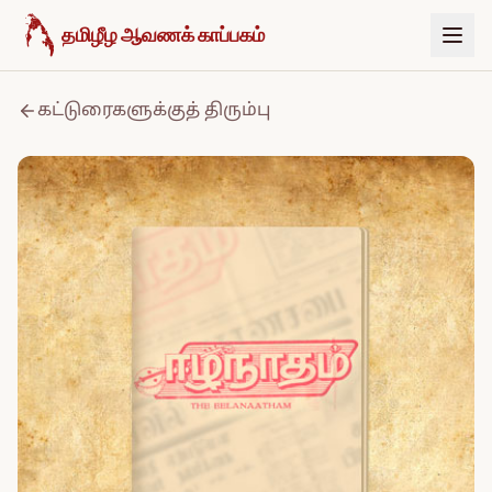
உள்ளடக்கத்திற்குச் செல்க
தமிழீழ ஆவணக் காப்பகம்
கட்டுரைகளுக்குத் திரும்பு