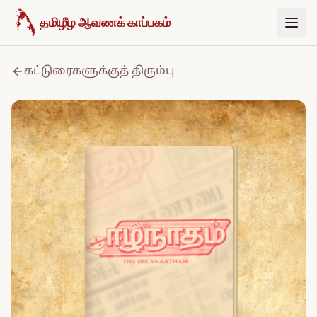
உள்ளடக்கத்திற்குச் செல்க
தமிழீழ ஆவணக் காப்பகம்
கட்டுரைகளுக்குத் திரும்பு