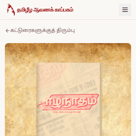
உள்ளடக்கத்திற்குச் செல்க
தமிழீழ ஆவணக் காப்பகம்
கட்டுரைகளுக்குத் திரும்பு