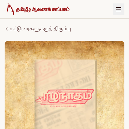
உள்ளடக்கத்திற்குச் செல்க
தமிழீழ ஆவணக் காப்பகம்
கட்டுரைகளுக்குத் திரும்பு