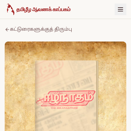
உள்ளடக்கத்திற்குச் செல்க
தமிழீழ ஆவணக் காப்பகம்
கட்டுரைகளுக்குத் திரும்பு