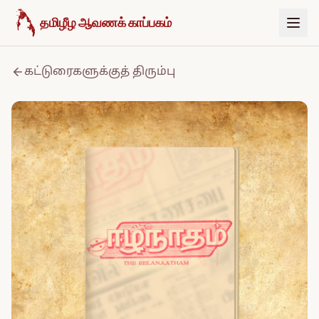
உள்ளடக்கத்திற்குச் செல்க
தமிழீழ ஆவணக் காப்பகம்
கட்டுரைகளுக்குத் திரும்பு