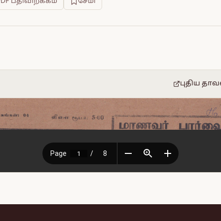
PDF பதிவிறக்கம்
சேமி
புதிய தாவ