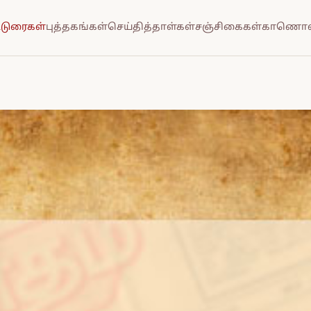
்டுரைகள்
புத்தகங்கள்
செய்தித்தாள்கள்
சஞ்சிகைகள்
காணொல