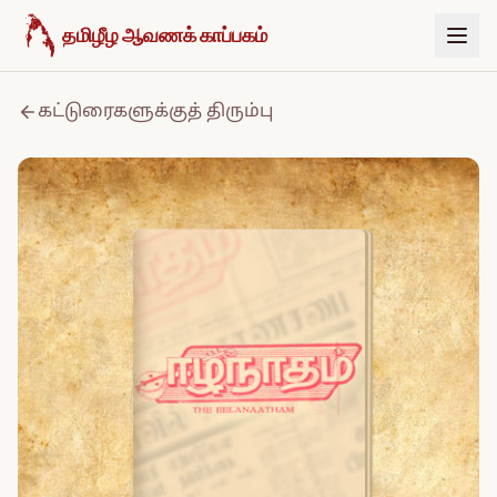
உள்ளடக்கத்திற்குச் செல்க
தமிழீழ ஆவணக் காப்பகம்
கட்டுரைகளுக்குத் திரும்பு