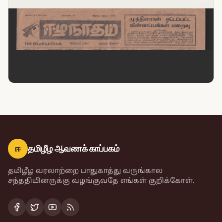
ஈ
தமிழீழ ஆவணக் காப்பகம்
தமிழீழ வரலாற்றை பாதுகாத்து வருங்கால
சந்ததியினருக்கு வழங்குவதே எங்கள் குறிக்கோள்.