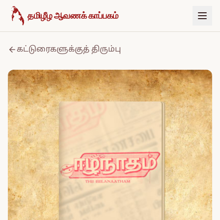
உள்ளடக்கத்திற்குச் செல்க
தமிழீழ ஆவணக் காப்பகம்
கட்டுரைகளுக்குத் திரும்பு