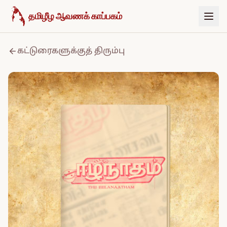
உள்ளடக்கத்திற்குச் செல்க
தமிழீழ ஆவணக் காப்பகம்
கட்டுரைகளுக்குத் திரும்பு