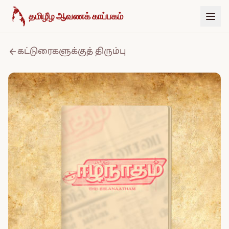
உள்ளடக்கத்திற்குச் செல்க
தமிழீழ ஆவணக் காப்பகம்
கட்டுரைகளுக்குத் திரும்பு