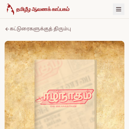
உள்ளடக்கத்திற்குச் செல்க
தமிழீழ ஆவணக் காப்பகம்
கட்டுரைகளுக்குத் திரும்பு